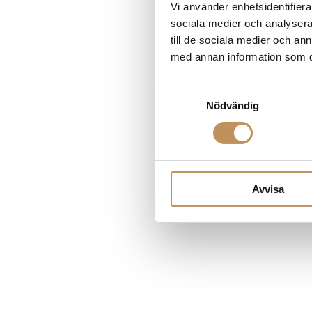
Vi använder enhetsidentifierar
sociala medier och analysera 
till de sociala medier och a
Application error
med annan information som du 
Samtyckesval
Nödvändig
Avvisa