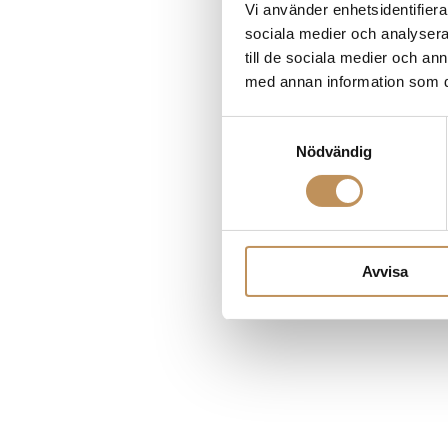
Vi använder enhetsidentifierar
sociala medier och analysera 
till de sociala medier och a
Application error
med annan information som du 
Samtyckesval
Nödvändig
Avvisa